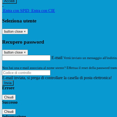
-
Entra con SPID
Entra con CIE
Seleziona utente
button close
×
Recupero password
button close
×
E-mail
Verrà inviato un messaggio all'indirizz
Non hai una e-mail associata al nome utente? Effettua il reset della password tram
E-mail inviata, si prega di controllare la casella di posta elettronica!
Errore
Chiudi
Successo
Chiudi
Informazione