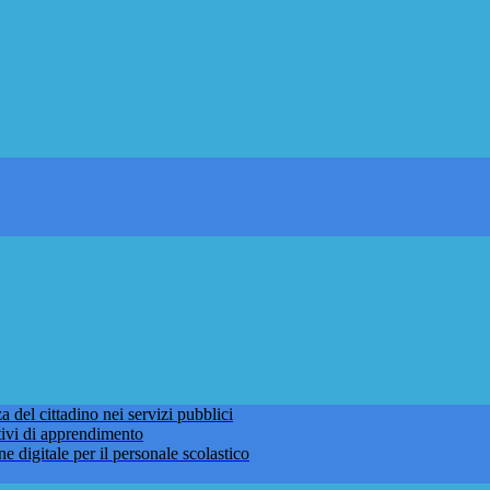
 del cittadino nei servizi pubblici
tivi di apprendimento
ne digitale per il personale scolastico