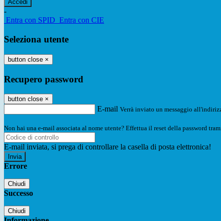
-
Entra con SPID
Entra con CIE
Seleziona utente
button close
×
Recupero password
button close
×
E-mail
Verrà inviato un messaggio all'indirizz
Non hai una e-mail associata al nome utente? Effettua il reset della password tram
E-mail inviata, si prega di controllare la casella di posta elettronica!
Errore
Chiudi
Successo
Chiudi
Informazione