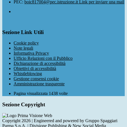
PEC:
boic817004@pec.istruzione.it
Link per inviare una mail
Sezione Link Utili
Cookie policy
Note legali
Informativa Privacy
Ufficio Relazioni con il Pubblico
Dichiarazione di accessibilità
Obiettivi di accessibilità
Whistleblowing
Gestione consensi cookie
Amministrazione trasparente
Pagina visualizzata
1438
volte
Sezione Copyright
Copyright 2026 | Engineered and powered by Gruppo Spaggiari
Parma S.p.A. | Divisione Publishing & New Social Media