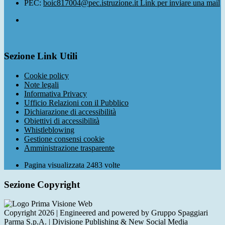
PEC:
boic817004@pec.istruzione.it
Link per inviare una mail
Sezione Link Utili
Cookie policy
Note legali
Informativa Privacy
Ufficio Relazioni con il Pubblico
Dichiarazione di accessibilità
Obiettivi di accessibilità
Whistleblowing
Gestione consensi cookie
Amministrazione trasparente
Pagina visualizzata
2483
volte
Sezione Copyright
Copyright 2026 | Engineered and powered by Gruppo Spaggiari
Parma S.p.A. | Divisione Publishing & New Social Media