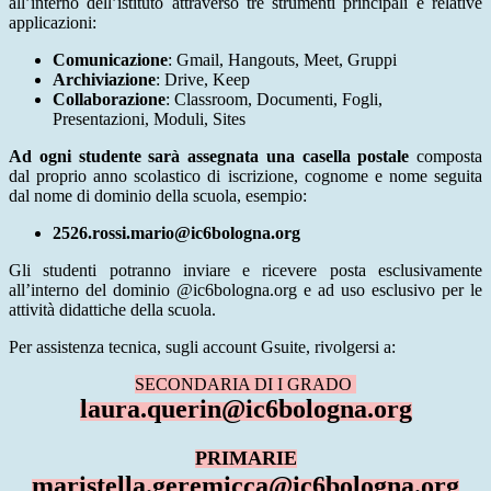
all’interno dell’istituto attraverso tre strumenti principali e relative
applicazioni:
Comunicazione
: Gmail, Hangouts, Meet, Gruppi
Archiviazione
: Drive, Keep
Collaborazione
: Classroom, Documenti, Fogli,
Presentazioni, Moduli, Sites
Ad ogni studente sarà assegnata una casella postale
composta
dal proprio anno scolastico di iscrizione, cognome e nome seguita
dal nome di dominio della scuola, esempio:
2526.rossi.mario@ic6bologna.org
Gli studenti potranno inviare e ricevere posta esclusivamente
all’interno del dominio @ic6bologna.org e ad uso esclusivo per le
attività didattiche della scuola.
Per assistenza tecnica, sugli account Gsuite, rivolgersi a:
SECONDARIA DI I GRADO
laura.querin@ic6bologna.org
PRIMARIE
maristella.geremicca@ic6bologna.org