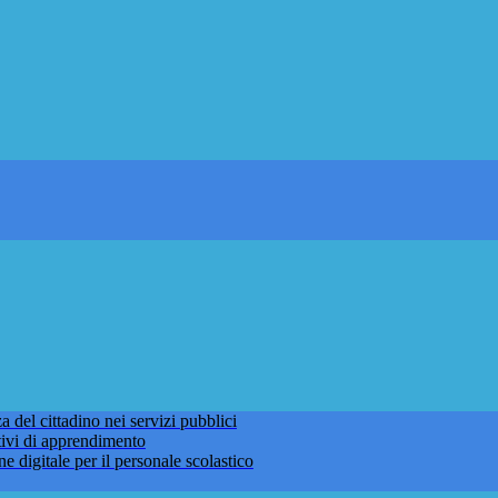
 del cittadino nei servizi pubblici
tivi di apprendimento
ne digitale per il personale scolastico