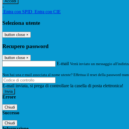
-
Entra con SPID
Entra con CIE
Seleziona utente
button close
×
Recupero password
button close
×
E-mail
Verrà inviato un messaggio all'indirizz
Non hai una e-mail associata al nome utente? Effettua il reset della password tram
E-mail inviata, si prega di controllare la casella di posta elettronica!
Errore
Chiudi
Successo
Chiudi
Informazione