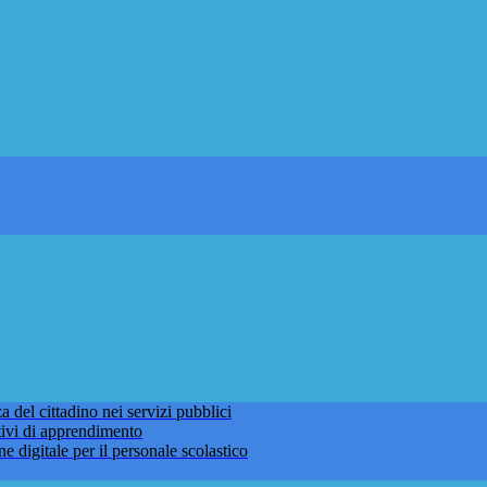
 del cittadino nei servizi pubblici
tivi di apprendimento
ne digitale per il personale scolastico