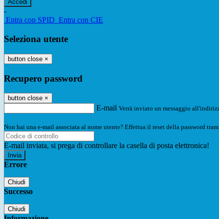
-
Entra con SPID
Entra con CIE
Seleziona utente
button close
×
Recupero password
button close
×
E-mail
Verrà inviato un messaggio all'indirizz
Non hai una e-mail associata al nome utente? Effettua il reset della password tram
E-mail inviata, si prega di controllare la casella di posta elettronica!
Errore
Chiudi
Successo
Chiudi
Informazione