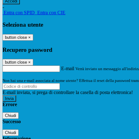
-
Entra con SPID
Entra con CIE
Seleziona utente
button close
×
Recupero password
button close
×
E-mail
Verrà inviato un messaggio all'indirizz
Non hai una e-mail associata al nome utente? Effettua il reset della password tram
E-mail inviata, si prega di controllare la casella di posta elettronica!
Errore
Chiudi
Successo
Chiudi
Informazione