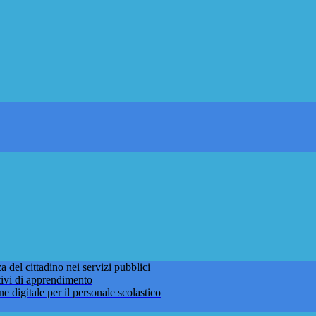
 del cittadino nei servizi pubblici
tivi di apprendimento
ne digitale per il personale scolastico