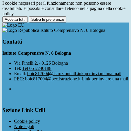
I cookie necessari per il funzionamento non possono essere
disabilitati. È possibile consultare l'elenco nella pagina della cookie
policy.
Accetta tutti
Salva le preferenze
Istituto Comprensivo N. 6 Bologna
Contatti
Istituto Comprensivo N. 6 Bologna
Via Finelli 2, 40126 Bologna
Tel:
Tel 051/240188
Email:
boic817004@istruzione.it
Link per inviare una mail
PEC:
boic817004@pec.istruzione.it
Link per inviare una mail
Sezione Link Utili
Cookie policy
Note legali