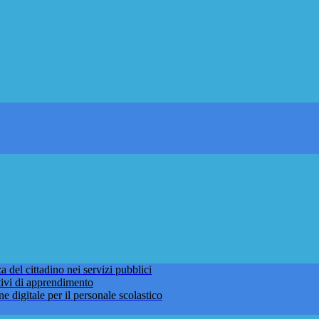
 del cittadino nei servizi pubblici
tivi di apprendimento
ne digitale per il personale scolastico