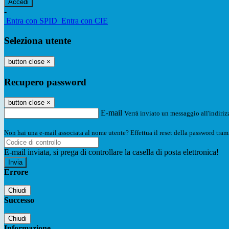
-
Entra con SPID
Entra con CIE
Seleziona utente
button close
×
Recupero password
button close
×
E-mail
Verrà inviato un messaggio all'indirizz
Non hai una e-mail associata al nome utente? Effettua il reset della password tram
E-mail inviata, si prega di controllare la casella di posta elettronica!
Errore
Chiudi
Successo
Chiudi
Informazione