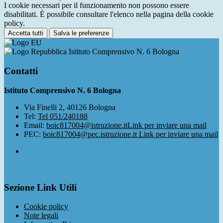
I cookie necessari per il funzionamento non possono essere
disabilitati. È possibile consultare l'elenco nella pagina della cookie
policy.
Accetta tutti
Salva le preferenze
Istituto Comprensivo N. 6 Bologna
Contatti
Istituto Comprensivo N. 6 Bologna
Via Finelli 2, 40126 Bologna
Tel:
Tel 051/240188
Email:
boic817004@istruzione.it
Link per inviare una mail
PEC:
boic817004@pec.istruzione.it
Link per inviare una mail
Sezione Link Utili
Cookie policy
Note legali