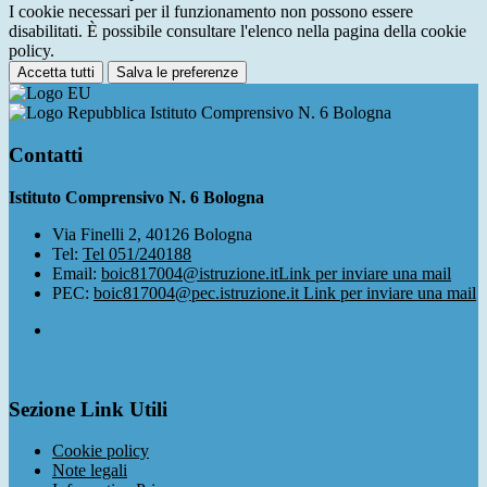
I cookie necessari per il funzionamento non possono essere
disabilitati. È possibile consultare l'elenco nella pagina della cookie
policy.
Accetta tutti
Salva le preferenze
Istituto Comprensivo N. 6 Bologna
Contatti
Istituto Comprensivo N. 6 Bologna
Via Finelli 2, 40126 Bologna
Tel:
Tel 051/240188
Email:
boic817004@istruzione.it
Link per inviare una mail
PEC:
boic817004@pec.istruzione.it
Link per inviare una mail
Sezione Link Utili
Cookie policy
Note legali