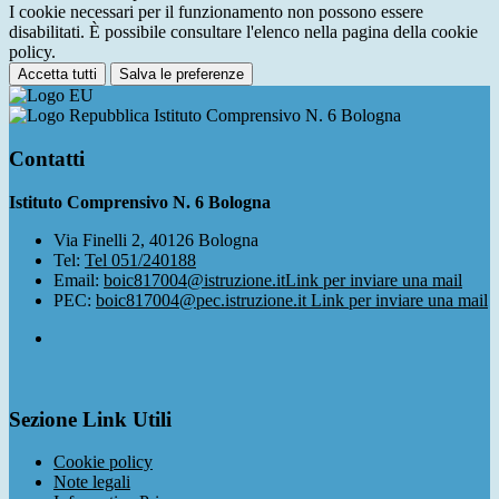
I cookie necessari per il funzionamento non possono essere
disabilitati. È possibile consultare l'elenco nella pagina della cookie
policy.
Accetta tutti
Salva le preferenze
Istituto Comprensivo N. 6 Bologna
Contatti
Istituto Comprensivo N. 6 Bologna
Via Finelli 2, 40126 Bologna
Tel:
Tel 051/240188
Email:
boic817004@istruzione.it
Link per inviare una mail
PEC:
boic817004@pec.istruzione.it
Link per inviare una mail
Sezione Link Utili
Cookie policy
Note legali