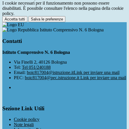
I cookie necessari per il funzionamento non possono essere
disabilitati. È possibile consultare l'elenco nella pagina della cookie
policy.
Accetta tutti
Salva le preferenze
Istituto Comprensivo N. 6 Bologna
Contatti
Istituto Comprensivo N. 6 Bologna
Via Finelli 2, 40126 Bologna
Tel:
Tel 051/240188
Email:
boic817004@istruzione.it
Link per inviare una mail
PEC:
boic817004@pec.istruzione.it
Link per inviare una mail
Sezione Link Utili
Cookie policy
Note legali