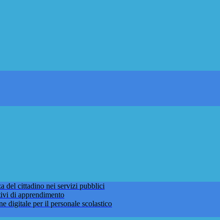
 del cittadino nei servizi pubblici
tivi di apprendimento
ne digitale per il personale scolastico