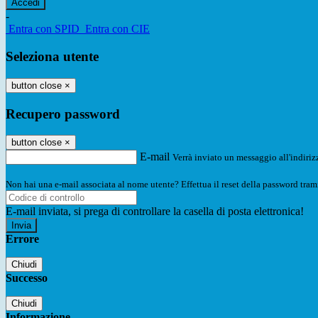
-
Entra con SPID
Entra con CIE
Seleziona utente
button close
×
Recupero password
button close
×
E-mail
Verrà inviato un messaggio all'indirizz
Non hai una e-mail associata al nome utente? Effettua il reset della password tram
E-mail inviata, si prega di controllare la casella di posta elettronica!
Errore
Chiudi
Successo
Chiudi
Informazione