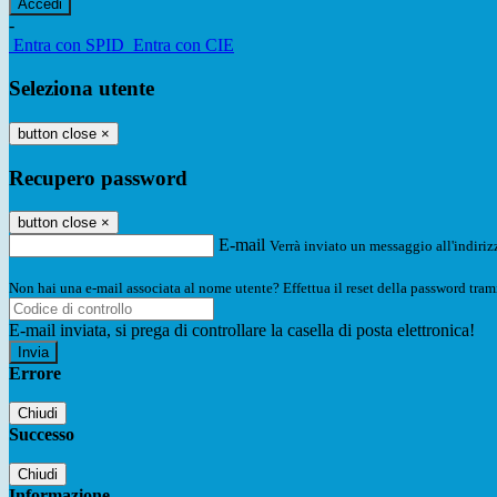
-
Entra con SPID
Entra con CIE
Seleziona utente
button close
×
Recupero password
button close
×
E-mail
Verrà inviato un messaggio all'indirizz
Non hai una e-mail associata al nome utente? Effettua il reset della password tram
E-mail inviata, si prega di controllare la casella di posta elettronica!
Errore
Chiudi
Successo
Chiudi
Informazione