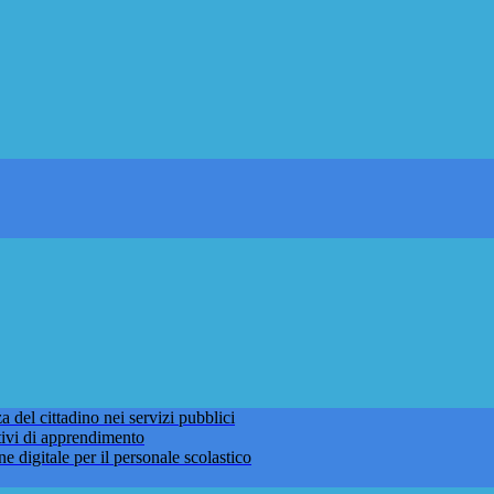
 del cittadino nei servizi pubblici
tivi di apprendimento
ne digitale per il personale scolastico