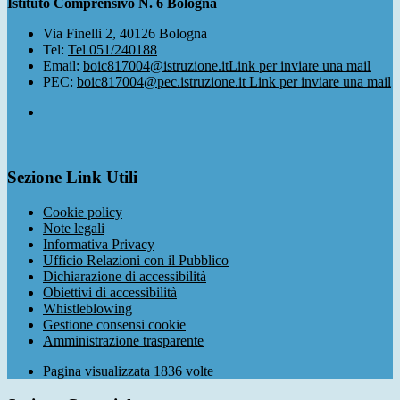
Istituto Comprensivo N. 6 Bologna
Via Finelli 2, 40126 Bologna
Tel:
Tel 051/240188
Email:
boic817004@istruzione.it
Link per inviare una mail
PEC:
boic817004@pec.istruzione.it
Link per inviare una mail
Sezione Link Utili
Cookie policy
Note legali
Informativa Privacy
Ufficio Relazioni con il Pubblico
Dichiarazione di accessibilità
Obiettivi di accessibilità
Whistleblowing
Gestione consensi cookie
Amministrazione trasparente
Pagina visualizzata
1836
volte