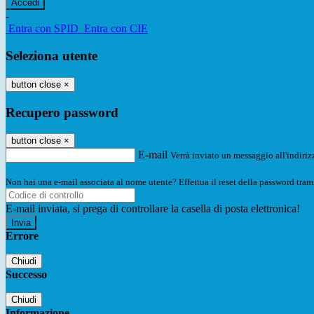
-
Entra con SPID
Entra con CIE
Seleziona utente
button close
×
Recupero password
button close
×
E-mail
Verrà inviato un messaggio all'indirizz
Non hai una e-mail associata al nome utente? Effettua il reset della password tram
E-mail inviata, si prega di controllare la casella di posta elettronica!
Errore
Chiudi
Successo
Chiudi
Informazione