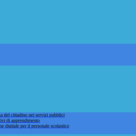
 del cittadino nei servizi pubblici
tivi di apprendimento
ne digitale per il personale scolastico