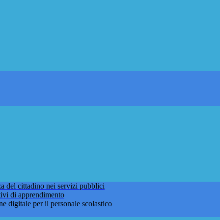
 del cittadino nei servizi pubblici
tivi di apprendimento
ne digitale per il personale scolastico