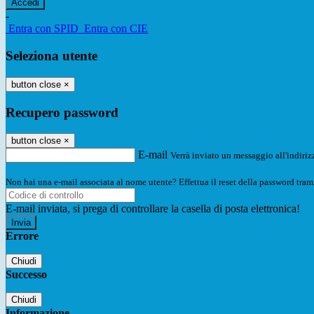
-
Entra con SPID
Entra con CIE
Seleziona utente
button close
×
Recupero password
button close
×
E-mail
Verrà inviato un messaggio all'indirizz
Non hai una e-mail associata al nome utente? Effettua il reset della password tram
E-mail inviata, si prega di controllare la casella di posta elettronica!
Errore
Chiudi
Successo
Chiudi
Informazione