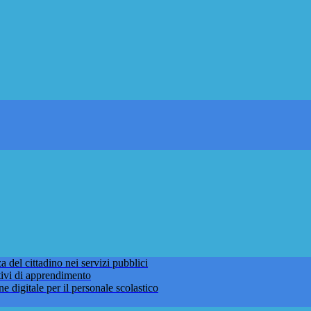
 del cittadino nei servizi pubblici
tivi di apprendimento
ne digitale per il personale scolastico