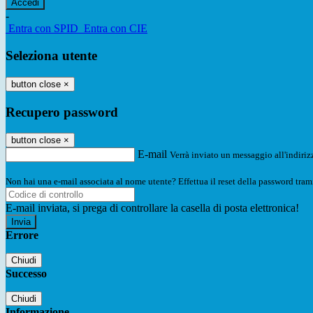
-
Entra con SPID
Entra con CIE
Seleziona utente
button close
×
Recupero password
button close
×
E-mail
Verrà inviato un messaggio all'indirizz
Non hai una e-mail associata al nome utente? Effettua il reset della password tram
E-mail inviata, si prega di controllare la casella di posta elettronica!
Errore
Chiudi
Successo
Chiudi
Informazione