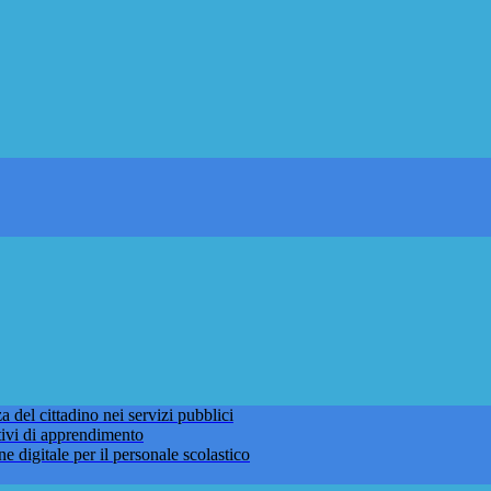
 del cittadino nei servizi pubblici
tivi di apprendimento
ne digitale per il personale scolastico