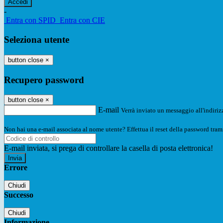
-
Entra con SPID
Entra con CIE
Seleziona utente
button close
×
Recupero password
button close
×
E-mail
Verrà inviato un messaggio all'indirizz
Non hai una e-mail associata al nome utente? Effettua il reset della password tram
E-mail inviata, si prega di controllare la casella di posta elettronica!
Errore
Chiudi
Successo
Chiudi
Informazione