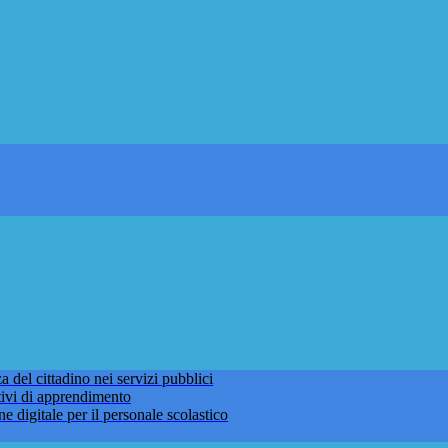
 del cittadino nei servizi pubblici
tivi di apprendimento
ne digitale per il personale scolastico