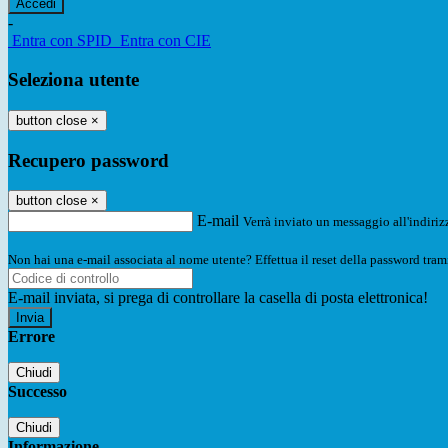
-
Entra con SPID
Entra con CIE
Seleziona utente
button close
×
Recupero password
button close
×
E-mail
Verrà inviato un messaggio all'indirizz
Non hai una e-mail associata al nome utente? Effettua il reset della password tram
E-mail inviata, si prega di controllare la casella di posta elettronica!
Errore
Chiudi
Successo
Chiudi
Informazione