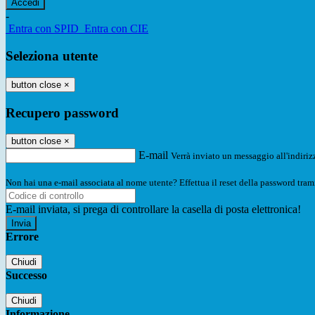
-
Entra con SPID
Entra con CIE
Seleziona utente
button close
×
Recupero password
button close
×
E-mail
Verrà inviato un messaggio all'indirizz
Non hai una e-mail associata al nome utente? Effettua il reset della password tram
E-mail inviata, si prega di controllare la casella di posta elettronica!
Errore
Chiudi
Successo
Chiudi
Informazione