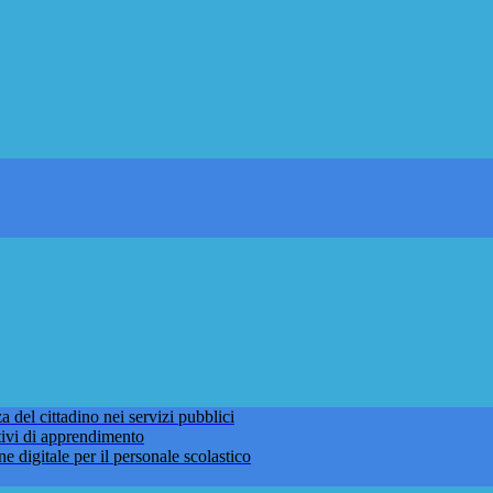
 del cittadino nei servizi pubblici
tivi di apprendimento
ne digitale per il personale scolastico