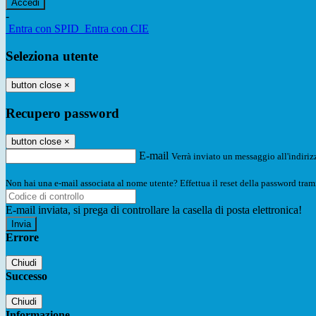
-
Entra con SPID
Entra con CIE
Seleziona utente
button close
×
Recupero password
button close
×
E-mail
Verrà inviato un messaggio all'indirizz
Non hai una e-mail associata al nome utente? Effettua il reset della password tram
E-mail inviata, si prega di controllare la casella di posta elettronica!
Errore
Chiudi
Successo
Chiudi
Informazione