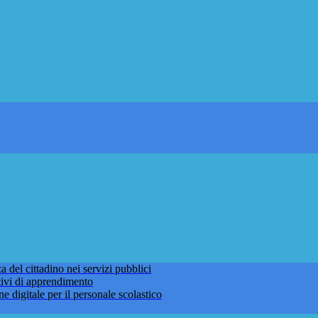
 del cittadino nei servizi pubblici
tivi di apprendimento
ne digitale per il personale scolastico