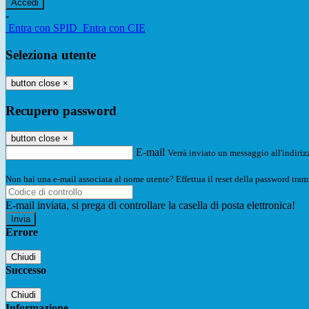
-
Entra con SPID
Entra con CIE
Seleziona utente
button close
×
Recupero password
button close
×
E-mail
Verrà inviato un messaggio all'indirizz
Non hai una e-mail associata al nome utente? Effettua il reset della password tram
E-mail inviata, si prega di controllare la casella di posta elettronica!
Errore
Chiudi
Successo
Chiudi
Informazione