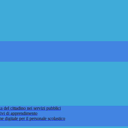
 del cittadino nei servizi pubblici
tivi di apprendimento
ne digitale per il personale scolastico