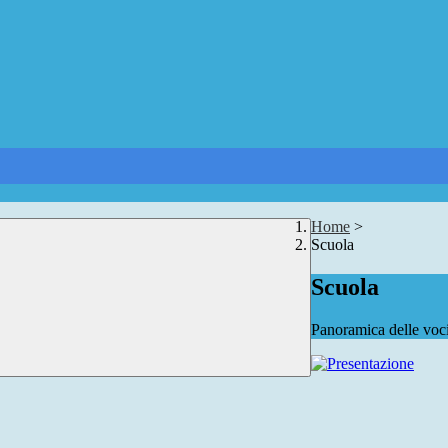
Home
>
Scuola
Scuola
Panoramica delle voc