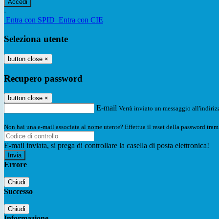
-
Entra con SPID
Entra con CIE
Seleziona utente
button close
×
Recupero password
button close
×
E-mail
Verrà inviato un messaggio all'indirizz
Non hai una e-mail associata al nome utente? Effettua il reset della password tram
E-mail inviata, si prega di controllare la casella di posta elettronica!
Errore
Chiudi
Successo
Chiudi
Informazione