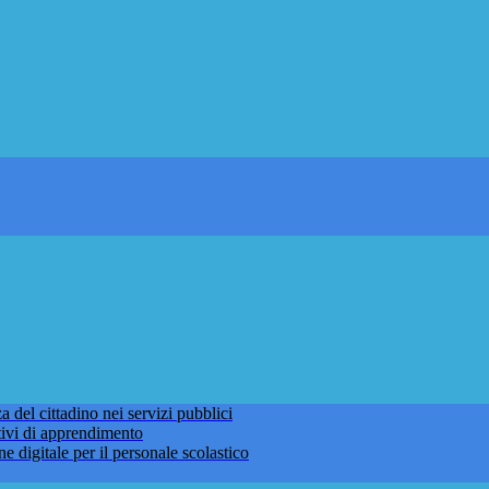
 del cittadino nei servizi pubblici
tivi di apprendimento
ne digitale per il personale scolastico