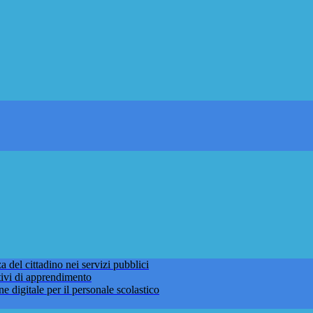
 del cittadino nei servizi pubblici
tivi di apprendimento
ne digitale per il personale scolastico