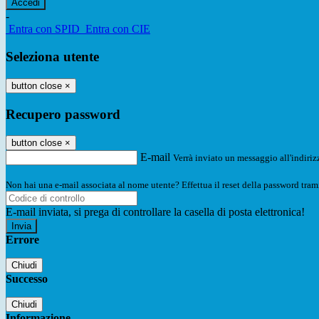
-
Entra con SPID
Entra con CIE
Seleziona utente
button close
×
Recupero password
button close
×
E-mail
Verrà inviato un messaggio all'indirizz
Non hai una e-mail associata al nome utente? Effettua il reset della password tram
E-mail inviata, si prega di controllare la casella di posta elettronica!
Errore
Chiudi
Successo
Chiudi
Informazione