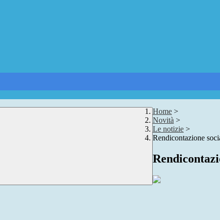
Home
>
Novità
>
Le notizie
>
Rendicontazione socia
Rendicontazio