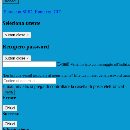
-
Entra con SPID
Entra con CIE
Seleziona utente
button close
×
Recupero password
button close
×
E-mail
Verrà inviato un messaggio all'indirizz
Non hai una e-mail associata al nome utente? Effettua il reset della password tram
E-mail inviata, si prega di controllare la casella di posta elettronica!
Errore
Chiudi
Successo
Chiudi
Informazione