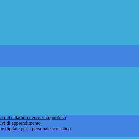
 del cittadino nei servizi pubblici
tivi di apprendimento
ne digitale per il personale scolastico