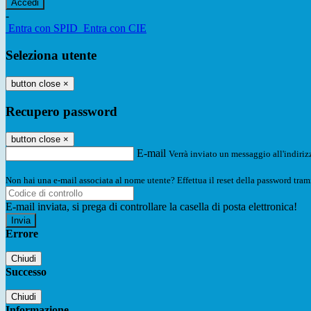
-
Entra con SPID
Entra con CIE
Seleziona utente
button close
×
Recupero password
button close
×
E-mail
Verrà inviato un messaggio all'indirizz
Non hai una e-mail associata al nome utente? Effettua il reset della password tram
E-mail inviata, si prega di controllare la casella di posta elettronica!
Errore
Chiudi
Successo
Chiudi
Informazione