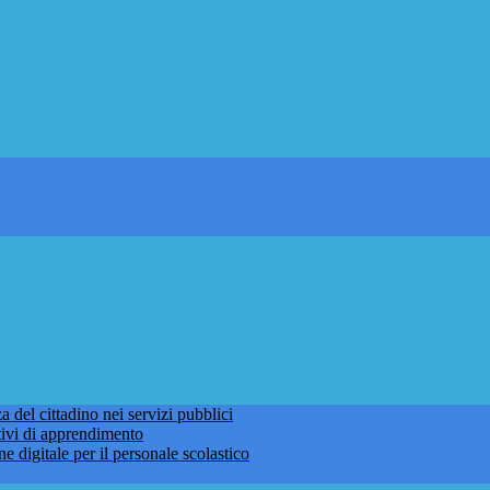
 del cittadino nei servizi pubblici
tivi di apprendimento
ne digitale per il personale scolastico