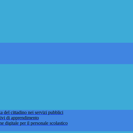
 del cittadino nei servizi pubblici
tivi di apprendimento
ne digitale per il personale scolastico