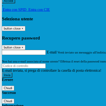
-
Entra con SPID
Entra con CIE
Seleziona utente
button close
×
Recupero password
button close
×
E-mail
Verrà inviato un messaggio all'indirizz
Non hai una e-mail associata al nome utente? Effettua il reset della password tram
E-mail inviata, si prega di controllare la casella di posta elettronica!
Errore
Chiudi
Successo
Chiudi
Informazione