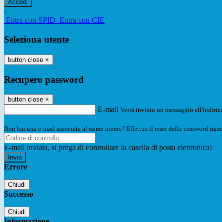
-
Entra con SPID
Entra con CIE
Seleziona utente
button close
×
Recupero password
button close
×
E-mail
Verrà inviato un messaggio all'indirizz
Non hai una e-mail associata al nome utente? Effettua il reset della password tram
E-mail inviata, si prega di controllare la casella di posta elettronica!
Errore
Chiudi
Successo
Chiudi
Informazione