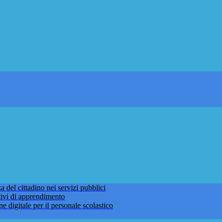
 del cittadino nei servizi pubblici
tivi di apprendimento
ne digitale per il personale scolastico