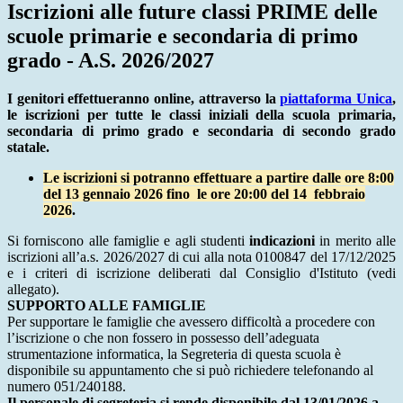
Iscrizioni alle future classi PRIME delle
scuole primarie e secondaria di primo
grado - A.S. 2026/2027
I genitori effettueranno online, attraverso la
piattaforma Unica
,
le iscrizioni per tutte le classi iniziali della scuola primaria,
secondaria di primo grado e secondaria di secondo grado
statale.
Le iscrizioni si potranno effettuare a partire dalle ore 8:00
del 13 gennaio 2026 fino le ore 20:00 del 14 febbraio
2026
.
Si forniscono alle famiglie e agli studenti
indicazioni
in merito alle
iscrizioni all’a.s. 2026/2027 di cui alla nota 0100847 del 17/12/2025
e i criteri di iscrizione deliberati dal Consiglio d'Istituto (vedi
allegato).
SUPPORTO ALLE FAMIGLIE
Per supportare le famiglie che avessero difficoltà a procedere con
l’iscrizione o che non fossero in possesso dell’adeguata
strumentazione informatica, la Segreteria di questa scuola è
disponibile su appuntamento che si può richiedere telefonando al
numero 051/240188.
Il personale di segreteria si rende disponibile dal 13/01/2026 a