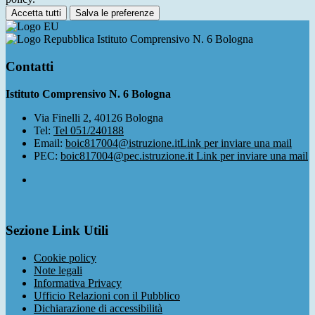
Accetta tutti
Salva le preferenze
Istituto Comprensivo N. 6 Bologna
Contatti
Istituto Comprensivo N. 6 Bologna
Via Finelli 2, 40126 Bologna
Tel:
Tel 051/240188
Email:
boic817004@istruzione.it
Link per inviare una mail
PEC:
boic817004@pec.istruzione.it
Link per inviare una mail
Sezione Link Utili
Cookie policy
Note legali
Informativa Privacy
Ufficio Relazioni con il Pubblico
Dichiarazione di accessibilità