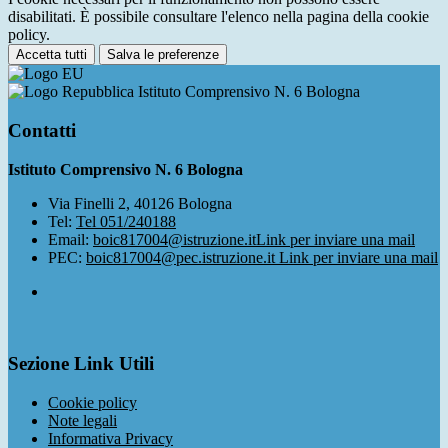
disabilitati. È possibile consultare l'elenco nella pagina della cookie
policy.
Accetta tutti
Salva le preferenze
Istituto Comprensivo N. 6 Bologna
Contatti
Istituto Comprensivo N. 6 Bologna
Via Finelli 2, 40126 Bologna
Tel:
Tel 051/240188
Email:
boic817004@istruzione.it
Link per inviare una mail
PEC:
boic817004@pec.istruzione.it
Link per inviare una mail
Sezione Link Utili
Cookie policy
Note legali
Informativa Privacy