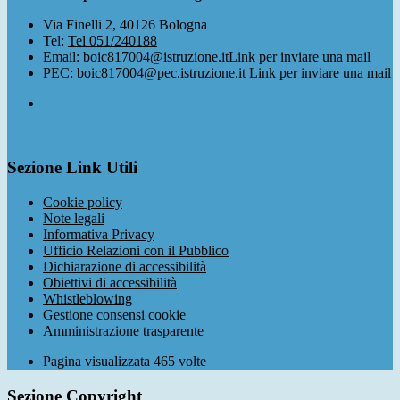
Via Finelli 2, 40126 Bologna
Tel:
Tel 051/240188
Email:
boic817004@istruzione.it
Link per inviare una mail
PEC:
boic817004@pec.istruzione.it
Link per inviare una mail
Sezione Link Utili
Cookie policy
Note legali
Informativa Privacy
Ufficio Relazioni con il Pubblico
Dichiarazione di accessibilità
Obiettivi di accessibilità
Whistleblowing
Gestione consensi cookie
Amministrazione trasparente
Pagina visualizzata
465
volte
Sezione Copyright