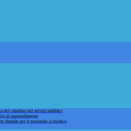
 del cittadino nei servizi pubblici
tivi di apprendimento
ne digitale per il personale scolastico