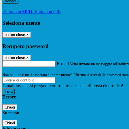
-
Entra con SPID
Entra con CIE
Seleziona utente
button close
×
Recupero password
button close
×
E-mail
Verrà inviato un messaggio all'indirizz
Non hai una e-mail associata al nome utente? Effettua il reset della password tram
E-mail inviata, si prega di controllare la casella di posta elettronica!
Errore
Chiudi
Successo
Chiudi
Informazione